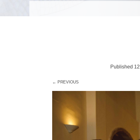
MENU
SKIP TO CONTENT
Published
12
← PREVIOUS