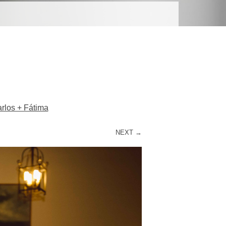
R
arlos + Fátima
NEXT →