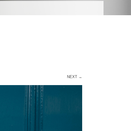
R
NEXT →