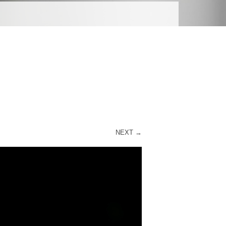
R
NEXT →