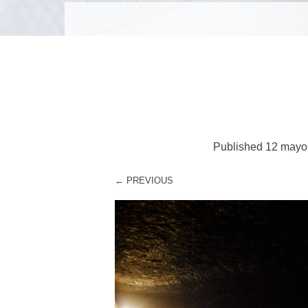
MENU
SKIP TO CONTENT
Published
12 mayo
← PREVIOUS