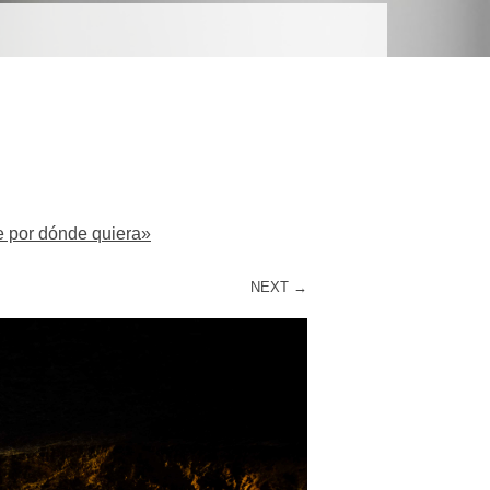
R
e por dónde quiera»
NEXT →