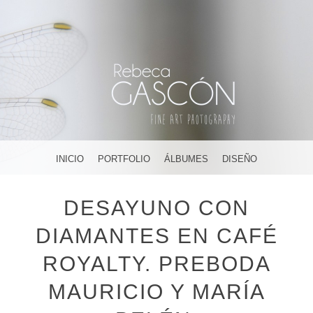
FOTOGRAFÍA ARTÍSTICA EN JEREZ DE LA FRONTERA ¡Y
DÓNDE TÚ QUIERAS!
AMAR, SOÑAR,
MENU
SKIP TO CONTENT
INICIO
PORTFOLIO
ÁLBUMES
DISEÑO
CREAR
DESAYUNO CON
DIAMANTES EN CAFÉ
ROYALTY. PREBODA
MAURICIO Y MARÍA