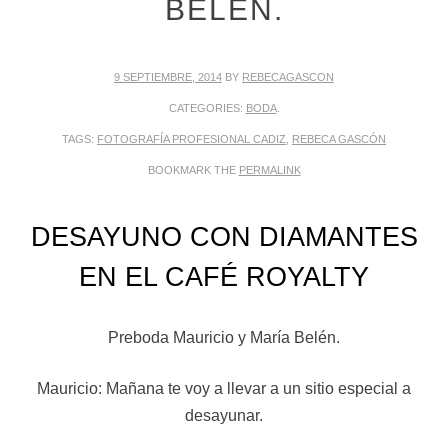
BELÉN.
9 SEPTIEMBRE, 2014
BY
REBECAGASCON
CATEGORIES:
BODA
.
TAGS:
FOTOGRAFÍA PROFESIONAL CADIZ
,
REBECA GASCÓN
BOOKMARK THE
PERMALINK
DESAYUNO CON DIAMANTES
EN EL CAFÉ ROYALTY
Preboda Mauricio y María Belén.
Mauricio: Mañana te voy a llevar a un sitio especial a
desayunar.