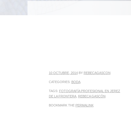
MENU
SKIP TO CONTENT
10 OCTUBRE, 2014
BY
REBECAGASCON
CATEGORIES:
BODA
.
TAGS:
FOTOGRAFÍA PROFESIONAL EN JEREZ
DE LA FRONTERA
,
REBECA GASCÓN
BOOKMARK THE
PERMALINK