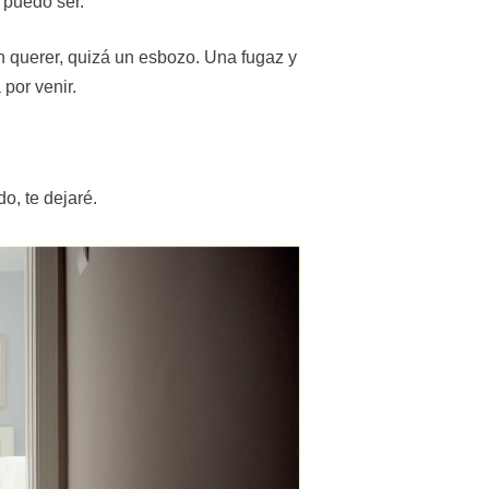
o puedo ser.
n querer, quizá un esbozo. Una fugaz y
por venir.
do, te dejaré.