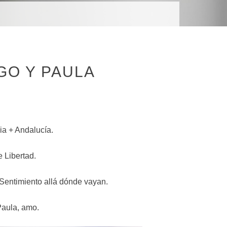
R
GO Y PAULA
ia + Andalucía.
 Libertad.
 Sentimiento allá dónde vayan.
Paula, amo.