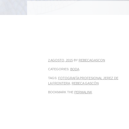
MENU
SKIP TO CONTENT
2 AGOSTO, 2015
BY
REBECAGASCON
CATEGORIES:
BODA
.
TAGS:
FOTOGRAFÍA PROFESIONAL JEREZ DE
LA FRONTERA
,
REBECA GASCÓN
BOOKMARK THE
PERMALINK